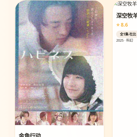
深空牧
⭐ 8.6
全1集·杜比
2025 · 科幻
金角行动