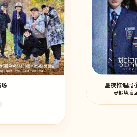
星夜推理局·
技场
悬疑烧脑