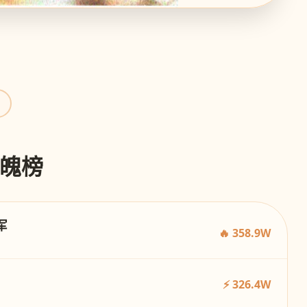
星魄榜
军
🔥 358.9W
⚡ 326.4W