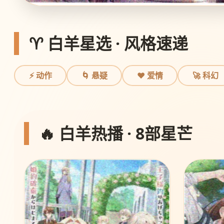
♈ 白羊星选 · 风格速递
⚡ 动作
🌀 悬疑
❤️ 爱情
🚀 科幻
🔥 白羊热播 · 8部星芒