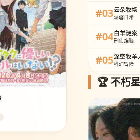
云朵牧场
#03
温馨日常
白羊谜案
#04
刑侦烧脑
深空牧羊
#05
科幻冒险
🏆 不朽
缘
集