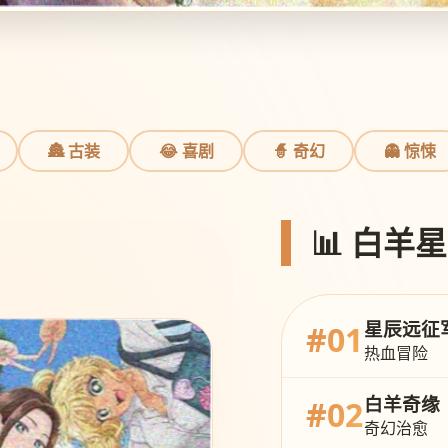
🏯 古装
😂 喜剧
🧙 奇幻
👻 惊悚
📊 白羊
星辰远征
#01
热血冒险
白羊奇缘
#02
奇幻治愈