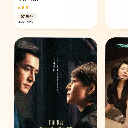
⭐ 8.8
全1集·4K
2024 · 动作