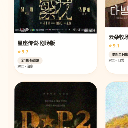
云朵牧
星座传说·剧场版
⭐ 9.1
⭐ 9.7
更新至14
2025 · 日常
全1集·特别篇
2023 · 治愈