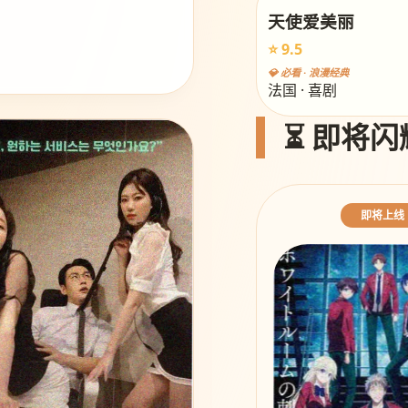
天使爱美丽
⭐ 9.5
💎 必看 · 浪漫经典
法国 · 喜剧
⏳ 即将闪
即将上线