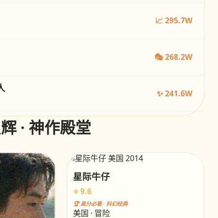
📈 295.7W
🎭 268.2W
人
✨ 241.6W
星辉 · 神作殿堂
星际牛仔
⭐ 9.6
🏆 高分必看 · 科幻经典
美国 · 冒险