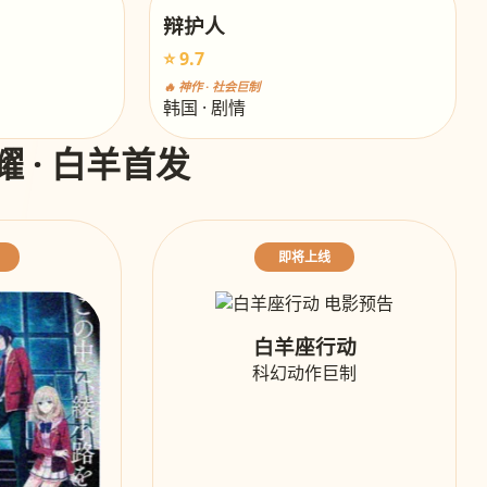
辩护人
⭐ 9.7
🔥 神作 · 社会巨制
韩国 · 剧情
耀 · 白羊首发
即将上线
白羊座行动
科幻动作巨制