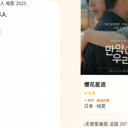
羊人
樱花星语
⭐ 9.8
✨ 神作 · 催泪必看
日本 · 纯爱