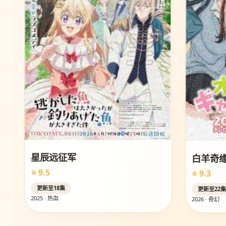
星辰远征军
白羊奇
⭐ 9.5
⭐ 9.3
更新至18集
更新至22
2025 · 热血
2026 · 奇幻