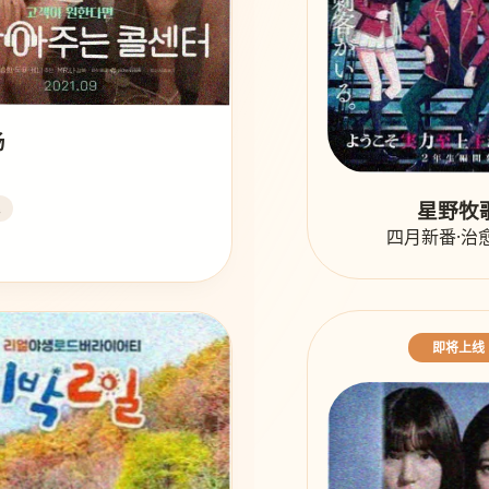
场
星野牧
集
四月新番·治
即将上线